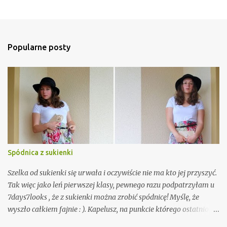
z
e
ś
l
i
Popularne posty
j
k
o
m
e
n
t
a
r
z
Spódnica z sukienki
Szelka od sukienki się urwała i oczywiście nie ma kto jej przyszyć.
Tak więc jako leń pierwszej klasy, pewnego razu podpatrzyłam u
7days7looks , że z sukienki można zrobić spódnicę! Myślę, że
wyszło całkiem fajnie : ). Kapelusz, na punkcie którego ostatnio
mam manię (myślę, że jeszcze nikt nie zdążył tego zauważyć. Tak,