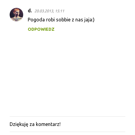
d.
20.03.2013, 15:11
Pogoda robi sobbie z nas jaja:)
ODPOWIEDZ
Dziękuję za komentarz!
P
r