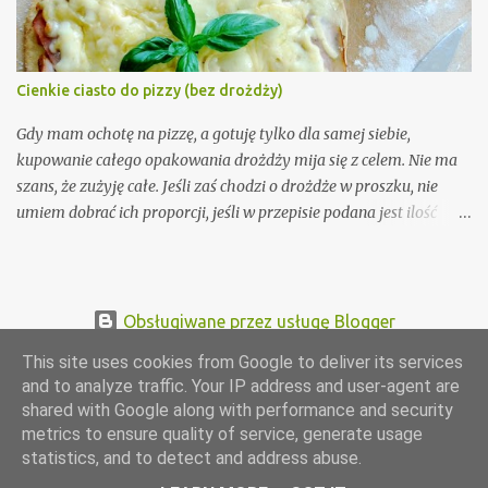
wypróbować!
Cienkie ciasto do pizzy (bez drożdży)
Gdy mam ochotę na pizzę, a gotuję tylko dla samej siebie,
kupowanie całego opakowania drożdży mija się z celem. Nie ma
szans, że zużyję całe. Jeśli zaś chodzi o drożdże w proszku, nie
umiem dobrać ich proporcji, jeśli w przepisie podana jest ilość
normalnych drożdży. Dlatego, gdy w tamtym roku na blogu A
Beautiful Mess Laura opublikowała przepis na ciasto do pizzy bez
drożdży wiedziałam, że muszę go wypróbować! Lekko go
zmodyfikowałam i od tamtej pory robiłam go wielokrotnie (za
Obsługiwane przez usługę Blogger
każdym razem wychodzi świetnie).
This site uses cookies from Google to deliver its services
Dominika Błaszczyk 2010-2019
and to analyze traffic. Your IP address and user-agent are
shared with Google along with performance and security
metrics to ensure quality of service, generate usage
statistics, and to detect and address abuse.