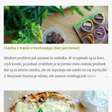
tak, to ironia).
Ciastka z masła orzechowego (bez pieczenia!)
Miałam problem jak nazwać te cudeńka. W oryginale są to bars ,
czyli kostki, ja jednak zrobiłam je w formie mini ciastek/pralinek.
Nie są to stricte ciastka, ale nic lepszego nie udało mi się wymyślić
:). Nazywać można je różnie, ale zawsze smakują tak samo
nieziemsko. Trochę jak snickers, ale jednak maja swój własny
charakter. Są równocześnie słodkie, orzechowe, ale lekko słone.
Nie da się tego opisać, trzeba spróbować. Wystarczy 5 składników
i 10 minut czasu. A że przepis nie wymaga właściwie żadnych
umiejętności kulinarnych, ani nawet piekarnika, to musicie go