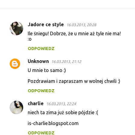
Jadore ce style
16.03.2013, 20:28
K
Ile śniegu! Dobrze, że u mnie aż tyle nie ma!
o
:o
m
ODPOWIEDZ
e
Unknown
n
16.03.2013, 21:12
t
U mnie to samo :)
a
Pozdrawiam i zapraszam w wolnej chwili :)
r
ODPOWIEDZ
z
charlie
e
16.03.2013, 22:24
niech ta zima już sobie pójdzie :(
is-charlie.blogspot.com
ODPOWIEDZ