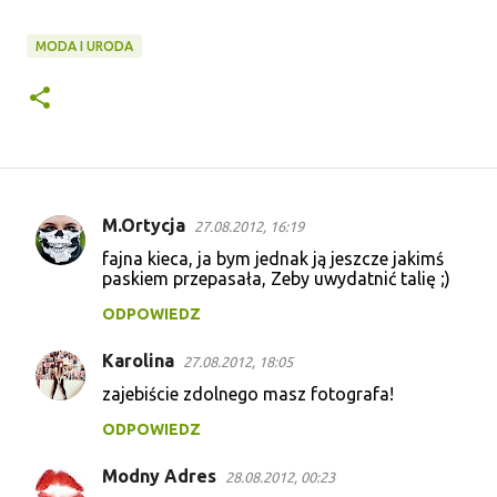
MODA I URODA
M.Ortycja
27.08.2012, 16:19
K
fajna kieca, ja bym jednak ją jeszcze jakimś
o
paskiem przepasała, Zeby uwydatnić talię ;)
m
ODPOWIEDZ
e
Karolina
n
27.08.2012, 18:05
t
zajebiście zdolnego masz fotografa!
a
ODPOWIEDZ
r
Modny Adres
28.08.2012, 00:23
z