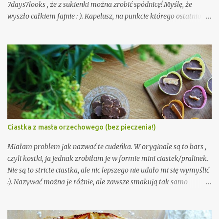
7days7looks , że z sukienki można zrobić spódnicę! Myślę, że
wyszło całkiem fajnie : ). Kapelusz, na punkcie którego ostatnio
mam manię (myślę, że jeszcze nikt nie zdążył tego zauważyć. Tak,
tak, to ironia).
Ciastka z masła orzechowego (bez pieczenia!)
Miałam problem jak nazwać te cudeńka. W oryginale są to bars ,
czyli kostki, ja jednak zrobiłam je w formie mini ciastek/pralinek.
Nie są to stricte ciastka, ale nic lepszego nie udało mi się wymyślić
:). Nazywać można je różnie, ale zawsze smakują tak samo
nieziemsko. Trochę jak snickers, ale jednak maja swój własny
charakter. Są równocześnie słodkie, orzechowe, ale lekko słone.
Nie da się tego opisać, trzeba spróbować. Wystarczy 5 składników