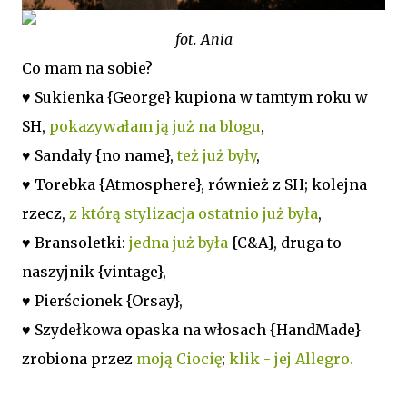
fot. Ania
Co mam na sobie?
♥ Sukienka {George} kupiona w tamtym roku w
SH,
pokazywałam ją już na blogu
,
♥ Sandały {no name},
też już były
,
♥ Torebka {Atmosphere}, również z SH; kolejna
rzecz,
z którą stylizacja ostatnio już była
,
♥ Bransoletki:
jedna już była
{C&A}, druga to
naszyjnik {vintage},
♥ Pierścionek {Orsay},
♥ Szydełkowa opaska na włosach {HandMade}
zrobiona przez
moją Ciocię
;
klik - jej Allegro.