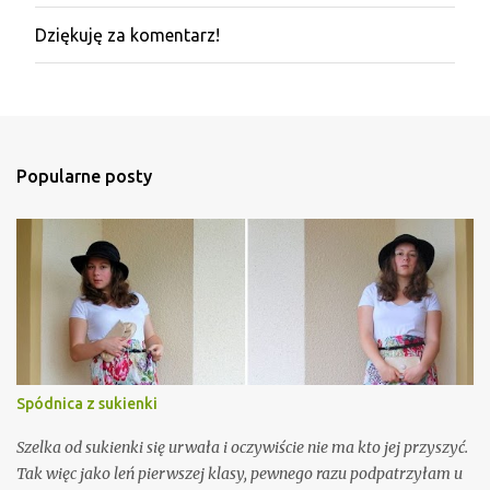
Dziękuję za komentarz!
P
r
z
e
ś
l
i
Popularne posty
j
k
o
m
e
n
t
a
r
z
Spódnica z sukienki
Szelka od sukienki się urwała i oczywiście nie ma kto jej przyszyć.
Tak więc jako leń pierwszej klasy, pewnego razu podpatrzyłam u