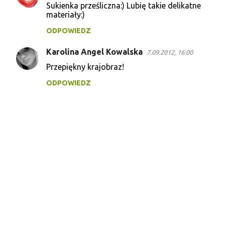
Sukienka prześliczna:) Lubię takie delikatne
e
materiały:)
ODPOWIEDZ
Karolina Angel Kowalska
7.09.2012, 16:00
Przepiękny krajobraz!
ODPOWIEDZ