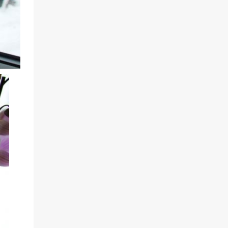
wypróbować! Lekko go zmodyfikowałam i
od tamtej pory robiłam go wielokrotnie (za
każdym razem wychodzi świetnie).