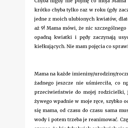
Chyba nigdy nie pojmę co moja Mama ro
krótko chyba tylko raz w roku (gdy zac
jedne z moich ulubionych kwiatów, dlat
aż 9! Mama mówi, że nic szczególnego 
opadną kwiatki i pędy zaczynają usy
kiełkujących. Nie mam pojęcia co sprawia,
Mama na każde imieniny/urodziny/roczni
żadnego jeszcze nie uśmierciła, co 
przeciwieństwie do mojej rodzicielki,
żywego wpadnie w moje ręce, szybko o
się mama, od czasu do czasu sama muszę
wody i potem trzeba je reanimować. Częs