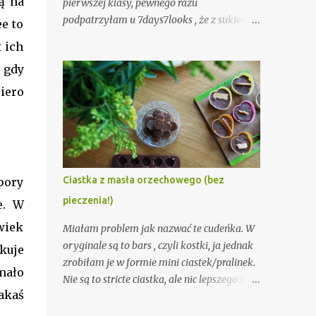
ą na
pierwszej klasy, pewnego razu
podpatrzyłam u 7days7looks , że z sukienki
e to
można zrobić spódnicę! Myślę, że wyszło
 ich
całkiem fajnie : ). Kapelusz, na punkcie
 gdy
którego ostatnio mam manię (myślę, że
jeszcze nikt nie zdążył tego zauważyć. Tak,
iero
tak, to ironia).
Ciastka z masła orzechowego (bez
pory
pieczenia!)
e. W
wiek
Miałam problem jak nazwać te cudeńka. W
oryginale są to bars , czyli kostki, ja jednak
kuje
zrobiłam je w formie mini ciastek/pralinek.
mało
Nie są to stricte ciastka, ale nic lepszego nie
jakaś
udało mi się wymyślić :). Nazywać można je
różnie, ale zawsze smakują tak samo