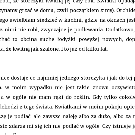
bi, że storczyki kwitną jej cały rok. Kwiatki opadaj
zynamy grzać w domu, czyli początkiem zimy). Orchide
ego uwielbiam siedzieć w kuchni, gdzie na oknach jest
z nimi nie robi, zwyczajne je podlewania. Dodatkowo,
chać to obcina suche łodyżki powyżej nowych, dop
 że kwitną jak szalone. I to już od kilku lat.
ce dostaje co najmniej jednego storczyka i jak do tej 
np. w moim wypadku nie jest takie znowu oczywist
 ja w ogóle nie mam ręki do roślin. Gdy tylko cokol
dchodzi z tego świata. Kwiatkami w moim pokoju opie
 je podlać, ale zawsze naleję albo za dużo, albo za 
to zdarza mi się ich nie podlać w ogóle. Czy istnieje 