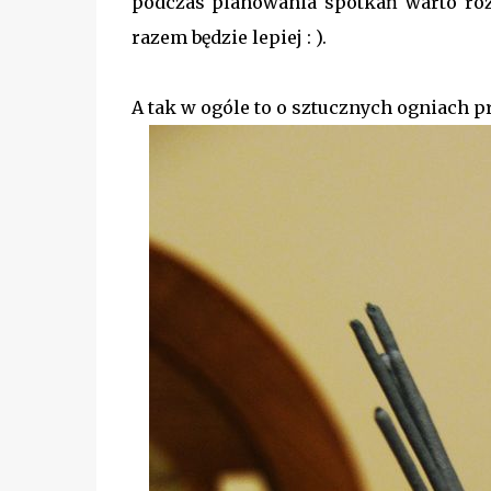
podczas planowania spotkań warto roz
razem będzie lepiej : ).
A tak w ogóle to o sztucznych ogniach 