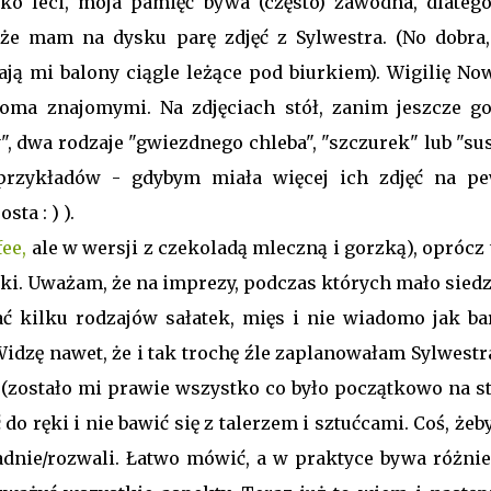
ko leci, moja pamięć bywa (często) zawodna, dlatego
 że mam na dysku parę zdjęć z Sylwestra. (No dobra,
ą mi balony ciągle leżące pod biurkiem). Wigilię No
ma znajomymi. Na zdjęciach stół, zanim jeszcze go
", dwa rodzaje "gwiezdnego chleba", "szczurek" lub "su
 przykładów - gdybym miała więcej ich zdjęć na p
ta : ) ).
fee,
ale w wersji z czekoladą mleczną i gorzką), oprócz
ski. Uważam, że na imprezy, podczas których mało siedz
ć kilku rodzajów sałatek, mięs i nie wiadomo jak ba
Widzę nawet, że i tak trochę źle zaplanowałam Sylwestr
 (zostało mi prawie wszystko co było początkowo na sto
 do ręki i nie bawić się z talerzem i sztućcami. Coś, żeb
adnie/rozwali. Łatwo mówić, a w praktyce bywa różnie,