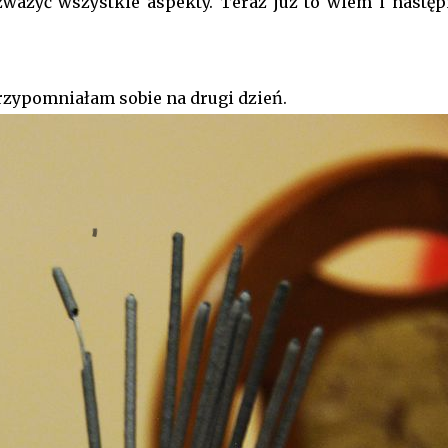
ważyć wszystkie aspekty. Teraz już to wiem i nastę
przypomniałam sobie na drugi dzień.