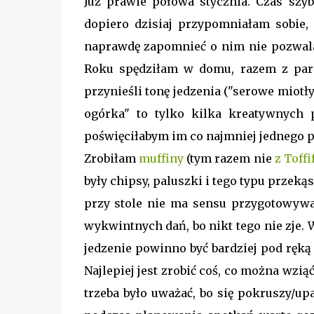
Już prawie połowa stycznia. Czas szyb
dopiero dzisiaj przypomniałam sobie,
naprawdę zapomnieć o nim nie pozwalaj
Roku spędziłam w domu, razem z paro
przynieśli tonę jedzenia ("serowe miotły
ogórka" to tylko kilka kreatywnych
poświęciłabym im co najmniej jednego pos
Zrobiłam
muffiny
(tym razem nie
z Toffi
były chipsy, paluszki i tego typu przeką
przy stole nie ma sensu przygotowywa
wykwintnych dań, bo nikt tego nie zje. 
jedzenie powinno być bardziej pod ręką
Najlepiej jest zrobić coś, co można wziąć
trzeba było uważać, bo się pokruszy/up