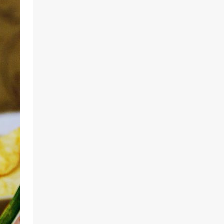
wypróbować! Lekko go zmodyfikowałam i
od tamtej pory robiłam go wielokrotnie (za
każdym razem wychodzi świetnie).