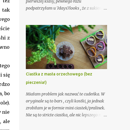
 też
pierwszej klasy, pewnego razu
podpatrzyłam u 7days7looks , że z sukienki
 tak
można zrobić spódnicę! Myślę, że wyszło
wego
całkiem fajnie : ). Kapelusz, na punkcie
ście
którego ostatnio mam manię (myślę, że
jeszcze nikt nie zdążył tego zauważyć. Tak,
shi z
tak, to ironia).
ewno
 tego
Ciastka z masła orzechowego (bez
i się
pieczenia!)
rdzo
a, bo
Miałam problem jak nazwać te cudeńka. W
oryginale są to bars , czyli kostki, ja jednak
le).
zrobiłam je w formie mini ciastek/pralinek.
y nie
Nie są to stricte ciastka, ale nic lepszego nie
 ale
udało mi się wymyślić :). Nazywać można je
różnie, ale zawsze smakują tak samo