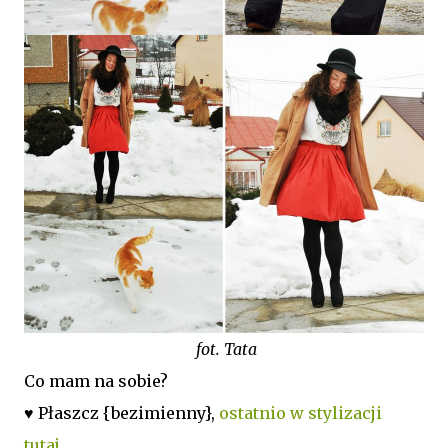
fot. Tata
Co mam na sobie?
♥ Płaszcz {bezimienny},
ostatnio w stylizacji
tutaj
,