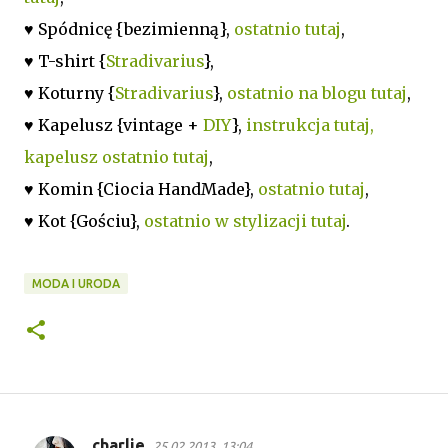
♥ Spódnicę {bezimienną},
ostatnio tutaj
,
♥ T-shirt {
Stradivarius
},
♥ Koturny {
Stradivarius
},
ostatnio na blogu tutaj
,
♥ Kapelusz {vintage +
DIY
},
instrukcja tutaj,
kapelusz ostatnio tutaj
,
♥ Komin {Ciocia HandMade},
ostatnio tutaj
,
♥ Kot {Gościu},
ostatnio w stylizacji tutaj
.
MODA I URODA
charlie
25.02.2013, 13:04