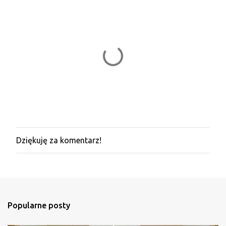
Dziękuję za komentarz!
P
r
z
e
ś
l
i
Popularne posty
j
k
o