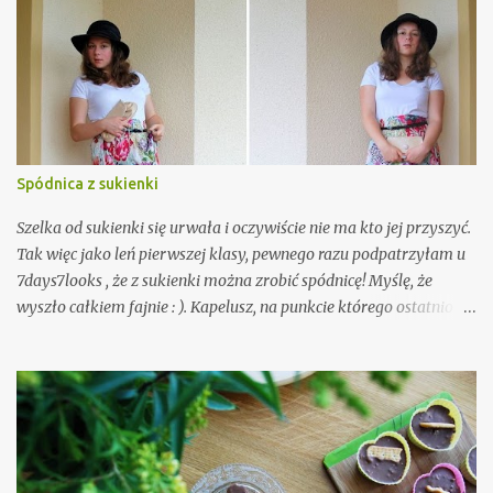
m
e
n
t
a
r
z
Spódnica z sukienki
Szelka od sukienki się urwała i oczywiście nie ma kto jej przyszyć.
Tak więc jako leń pierwszej klasy, pewnego razu podpatrzyłam u
7days7looks , że z sukienki można zrobić spódnicę! Myślę, że
wyszło całkiem fajnie : ). Kapelusz, na punkcie którego ostatnio
mam manię (myślę, że jeszcze nikt nie zdążył tego zauważyć. Tak,
tak, to ironia).