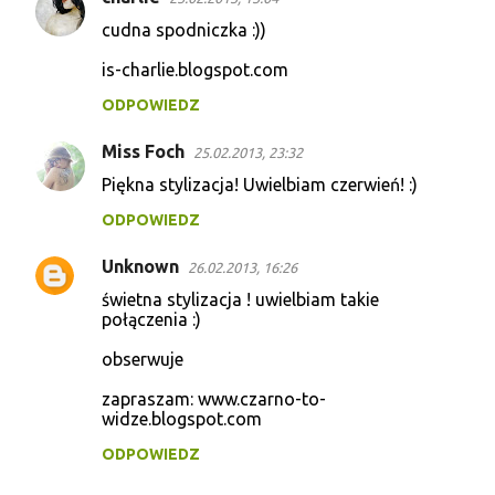
K
cudna spodniczka :))
o
is-charlie.blogspot.com
m
e
ODPOWIEDZ
n
Miss Foch
25.02.2013, 23:32
t
Piękna stylizacja! Uwielbiam czerwień! :)
a
ODPOWIEDZ
r
z
Unknown
26.02.2013, 16:26
e
świetna stylizacja ! uwielbiam takie
połączenia :)
obserwuje
zapraszam: www.czarno-to-
widze.blogspot.com
ODPOWIEDZ