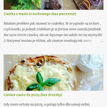
Ciastka z masła orzechowego (bez pieczenia!)
Miałam problem jak nazwać te cudeńka. W oryginale są to bars ,
czyli kostki, ja jednak zrobiłam je w formie mini ciastek/pralinek.
Nie są to stricte ciastka, ale nic lepszego nie udało mi się wymyślić
:). Nazywać można je różnie, ale zawsze smakują tak samo
nieziemsko. Trochę jak snickers, ale jednak maja swój własny
charakter. Są równocześnie słodkie, orzechowe, ale lekko słone.
Nie da się tego opisać, trzeba spróbować. Wystarczy 5 składników
i 10 minut czasu. A że przepis nie wymaga właściwie żadnych
umiejętności kulinarnych, ani nawet piekarnika, to musicie go
wypróbować!
Cienkie ciasto do pizzy (bez drożdży)
Gdy mam ochotę na pizzę, a gotuję tylko dla samej siebie,