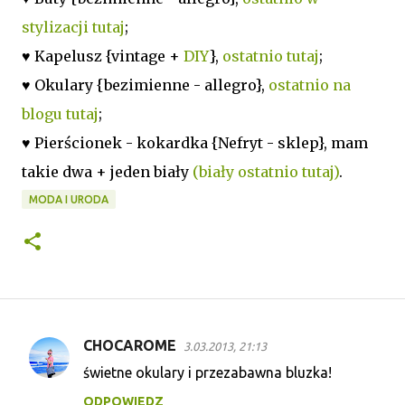
stylizacji tutaj
;
♥ Kapelusz {vintage +
DIY
},
ostatnio tutaj
;
♥ Okulary {bezimienne - allegro},
ostatnio na
blogu tutaj
;
♥ Pierścionek - kokardka {Nefryt - sklep}, mam
takie dwa + jeden biały
(biały ostatnio tutaj)
.
MODA I URODA
CHOCAROME
3.03.2013, 21:13
K
świetne okulary i przezabawna bluzka!
o
ODPOWIEDZ