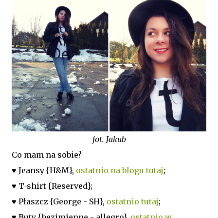
fot. Jakub
Co mam na sobie?
♥ Jeansy {H&M},
ostatnio na blogu tutaj
;
♥ T-shirt {Reserved};
♥ Płaszcz {George - SH},
ostatnio tutaj
;
♥ Buty {bezimienne - allegro},
ostatnio w