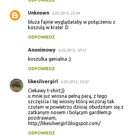
Unknown
3.03.2013, 23:34
bluza fajnie wyglądałaby w połączeniu z
koszulą w krate! :D
ODPOWIEDZ
Anonimowy
4.03.2013, 10:12
koszulka genialna ;)
ODPOWIEDZ
likesilvergirl
6.03.2013, 10:32
Ciekawy t-shirt;))
u mnie już wiosna pełną parą, z tego
szczęścia i tej wiosny którą wczoraj tak
czułam w powietrzu dzisiaj obudziłam się z
zatkanym nosem i bolącym gardłem;p
pozdrawiam,
http://likesilvergirl.blogspot.com/
ODPOWIEDZ