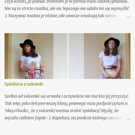
czyli kostki, ja jednak zrobiłam je w formie mini ciastek/pralinek.
Nie są to stricte ciastka, ale nic lepszego nie udało mi się wymyślić
:). Nazywać można je różnie, ale zawsze smakują tak samo
nieziemsko. Trochę jak snickers, ale jednak maja swój własny
charakter. Są równocześnie słodkie, orzechowe, ale lekko słone.
Nie da się tego opisać, trzeba spróbować. Wystarczy 5 składników
i 10 minut czasu. A że przepis nie wymaga właściwie żadnych
umiejętności kulinarnych, ani nawet piekarnika, to musicie go
wypróbować!
Spódnica z sukienki
Szelka od sukienki się urwała i oczywiście nie ma kto jej przyszyć.
Tak więc jako leń pierwszej klasy, pewnego razu podpatrzyłam u
7days7looks , że z sukienki można zrobić spódnicę! Myślę, że
wyszło całkiem fajnie : ). Kapelusz, na punkcie którego ostatnio
mam manię (myślę, że jeszcze nikt nie zdążył tego zauważyć. Tak,
tak, to ironia).