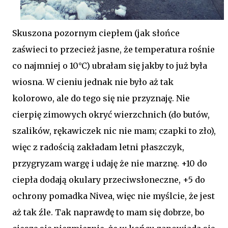
Skuszona pozornym ciepłem (jak słońce
zaświeci to przecież jasne, że temperatura rośnie
co najmniej o 10°C) ubrałam się jakby to już była
wiosna. W cieniu jednak nie było aż tak
kolorowo, ale do tego się nie przyznaję. Nie
cierpię zimowych okryć wierzchnich (do butów,
szalików, rękawiczek nic nie mam; czapki to zło),
więc z radością zakładam letni płaszczyk,
przygryzam wargę i udaję że nie marznę. +10 do
ciepła dodają okulary przeciwsłoneczne, +5 do
ochrony pomadka Nivea, więc nie myślcie, że jest
aż tak źle. Tak naprawdę to mam się dobrze, bo