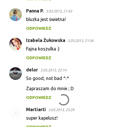
m
e
Panna P.
3.03.2013, 21:43
n
bluzka jest świetna!
t
ODPOWIEDZ
a
r
Izabela Żukowska
3.03.2013, 21:56
z
Fajna koszulka :)
e
ODPOWIEDZ
delor
3.03.2013, 22:14
So good, not bad ^.^
Zapraszam do mnie ; D
ODPOWIEDZ
Martiarti
3.03.2013, 23:29
super kapelusz!
ODPOWIEDZ