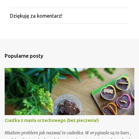
Dziękuję za komentarz!
P
r
z
e
ś
l
i
Popularne posty
j
k
o
m
e
n
t
a
r
z
Ciastka z masła orzechowego (bez pieczenia!)
Miałam problem jak nazwać te cudeńka. W oryginale są to bars ,