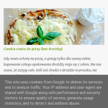
tak, to ironia).
Cienkie ciasto do pizzy (bez drożdży)
Gdy mam ochotę na pizzę, a gotuję tylko dla samej siebie,
kupowanie całego opakowania drożdży mija się z celem. Nie ma
szans, że zużyję całe. Jeśli zaś chodzi o drożdże w proszku, nie
umiem dobrać ich proporcji, jeśli w przepisie podana jest ilość
normalnych drożdży. Dlatego, gdy w tamtym roku na blogu A
This site uses cookies from Google to deliver its services
and to analyze traffic. Your IP address and user-agent are
Beautiful Mess Laura opublikowała przepis na ciasto do pizzy bez
shared with Google along with performance and security
drożdży wiedziałam, że muszę go wypróbować! Lekko go
metrics to ensure quality of service, generate usage
zmodyfikowałam i od tamtej pory robiłam go wielokrotnie (za
Obsługiwane przez usługę Blogger
statistics, and to detect and address abuse.
każdym razem wychodzi świetnie).