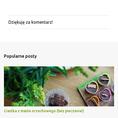
Dziękuję za komentarz!
P
r
z
e
ś
l
i
Popularne posty
j
k
o
m
e
n
t
a
r
z
Ciastka z masła orzechowego (bez pieczenia!)