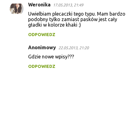
Weronika
17.05.2013, 21:49
K
Uwielbiam plecaczki tego typu. Mam bardzo
o
podobny tylko zamiast pasków jest cały
gładki w kolorze khaki :)
m
e
ODPOWIEDZ
n
Anonimowy
22.05.2013, 21:20
t
Gdzie nowe wpisy???
a
ODPOWIEDZ
r
z
e