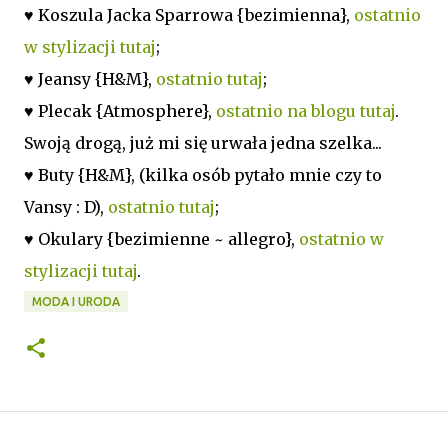
♥ Koszula Jacka Sparrowa {bezimienna},
ostatnio
w stylizacji tutaj
;
♥ Jeansy {H&M},
ostatnio tutaj
;
♥ Plecak {Atmosphere},
ostatnio na blogu tutaj
.
Swoją drogą, już mi się urwała jedna szelka...
♥ Buty {H&M}, (kilka osób pytało mnie czy to
Vansy : D),
ostatnio tutaj
;
♥ Okulary {bezimienne ~ allegro},
ostatnio w
stylizacji tutaj
.
MODA I URODA