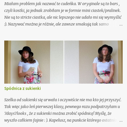
Miałam problem jak nazwać te cudeńka. W oryginale są to bars ,
czyli kostki, ja jednak zrobiłam je w formie mini ciastek/pralinek.
Nie są to stricte ciastka, ale nic lepszego nie udało mi się wymyślić
:). Nazywać można je różnie, ale zawsze smakują tak samo
nieziemsko. Trochę jak snickers, ale jednak maja swój własny
charakter. Są równocześnie słodkie, orzechowe, ale lekko słone.
Nie da się tego opisać, trzeba spróbować. Wystarczy 5 składników
i 10 minut czasu. A że przepis nie wymaga właściwie żadnych
umiejętności kulinarnych, ani nawet piekarnika, to musicie go
wypróbować!
Spódnica z sukienki
Szelka od sukienki się urwała i oczywiście nie ma kto jej przyszyć.
Tak więc jako leń pierwszej klasy, pewnego razu podpatrzyłam u
7days7looks , że z sukienki można zrobić spódnicę! Myślę, że
wyszło całkiem fajnie : ). Kapelusz, na punkcie którego ostatnio
mam manię (myślę, że jeszcze nikt nie zdążył tego zauważyć. Tak,