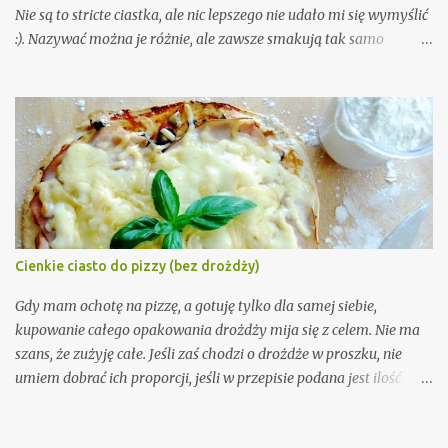
Nie są to stricte ciastka, ale nic lepszego nie udało mi się wymyślić
:). Nazywać można je różnie, ale zawsze smakują tak samo
nieziemsko. Trochę jak snickers, ale jednak maja swój własny
charakter. Są równocześnie słodkie, orzechowe, ale lekko słone.
Nie da się tego opisać, trzeba spróbować. Wystarczy 5 składników
i 10 minut czasu. A że przepis nie wymaga właściwie żadnych
umiejętności kulinarnych, ani nawet piekarnika, to musicie go
wypróbować!
Cienkie ciasto do pizzy (bez drożdży)
Gdy mam ochotę na pizzę, a gotuję tylko dla samej siebie,
kupowanie całego opakowania drożdży mija się z celem. Nie ma
szans, że zużyję całe. Jeśli zaś chodzi o drożdże w proszku, nie
umiem dobrać ich proporcji, jeśli w przepisie podana jest ilość
normalnych drożdży. Dlatego, gdy w tamtym roku na blogu A
Beautiful Mess Laura opublikowała przepis na ciasto do pizzy bez