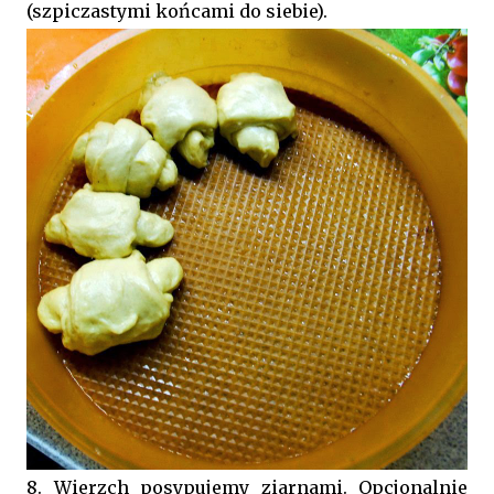
(szpiczastymi końcami do siebie).
8. Wierzch posypujemy ziarnami. Opcjonalnie