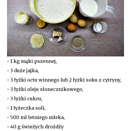
• 1 kg mąki pszennej,
• 3 duże jajka,
• 3 łyżki octu winnego lub 2 łyżki soku z cytryny,
• 3 łyżki oleju słonecznikowego,
• 3 łyżki cukru,
• 1 łyżeczka soli,
• 500 ml letniego mleka,
• 40 g świeżych drożdży