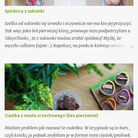
Spódnica z sukienki
Szelka od sukienki się urwała i oczywiście nie ma kto jej przyszyć.
Tak więc jako leń pierwszej klasy, pewnego razu podpatrzyłam u
7days7looks , że z sukienki można zrobić spódnicę! Myślę, że
wyszło całkiem fajnie : ). Kapelusz, na punkcie którego ostatnio
mam manię (myślę, że jeszcze nikt nie zdążył tego zauważyć. Tak,
tak, to ironia).
Ciastka z masła orzechowego (bez pieczenia!)
Miałam problem jak nazwać te cudeńka. W oryginale są to bars ,
czyli kostki, ja jednak zrobiłam je w formie mini ciastek/pralinek.