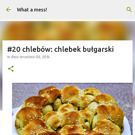
Przejdź do głównej zawartości
What a mess!
#20 chlebów: chlebek bułgarski
w dniu
września 08, 2014