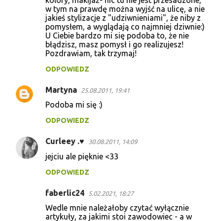
w tym na prawdę można wyjść na ulicę, a nie
jakieś stylizacje z "udziwnieniami", że niby z
pomysłem, a wyglądają co najmniej dziwnie:)
U Ciebie bardzo mi się podoba to, że nie
błądzisz, masz pomysł i go realizujesz!
Pozdrawiam, tak trzymaj!
ODPOWIEDZ
Martyna
25.08.2011, 19:41
Podoba mi się :)
ODPOWIEDZ
Curleey .♥
30.08.2011, 14:09
jejciu ale pięknie <33
ODPOWIEDZ
faberlic24
5.02.2021, 18:27
Wedle mnie należałoby czytać wyłącznie
artykuły, za jakimi stoi zawodowiec - a w