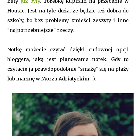
Buty
już były
. Torebkę kupiłam na przecenie w
Housie. Jest na tyle duża, że będzie też dobra do
szkoły, bo bez problemy zmieści zeszyty i inne
"najpotrzebniejsze" rzeczy.
Notkę możecie czytać dzięki cudownej opcji
bloggera, jaką jest planowania notek. Gdy to
czytacie ja prawdopodobnie "smażę" się na plaży
lub marznę w Morzu Adriatyckim ; ).