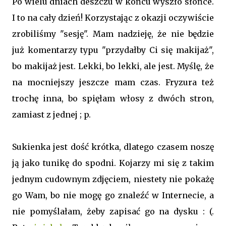
Po wielu dniach deszczu w końcu wyszło słońce.
I to na cały dzień! Korzystając z okazji oczywiście
zrobiliśmy "sesję". Mam nadzieję, że nie będzie
już komentarzy typu "przydałby Ci się makijaż",
bo makijaż jest. Lekki, bo lekki, ale jest. Myślę, że
na mocniejszy jeszcze mam czas. Fryzura też
trochę inna, bo spięłam włosy z dwóch stron,
zamiast z jednej ; p.
Sukienka jest dość krótka, dlatego czasem noszę
ją jako tunikę do spodni. Kojarzy mi się z takim
jednym cudownym zdjęciem, niestety nie pokażę
go Wam, bo nie mogę go znaleźć w Internecie, a
nie pomyślałam, żeby zapisać go na dysku : (.