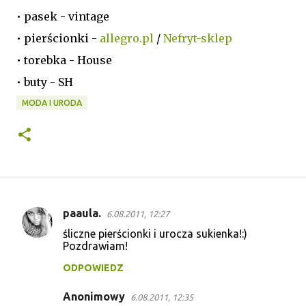
• pasek - vintage
• pierścionki -
allegro.pl
/
Nefryt-sklep
• torebka - House
• buty - SH
MODA I URODA
paaula.
6.08.2011, 12:27
K
śliczne pierścionki i urocza sukienka!:)
o
Pozdrawiam!
m
ODPOWIEDZ
e
Anonimowy
n
6.08.2011, 12:35