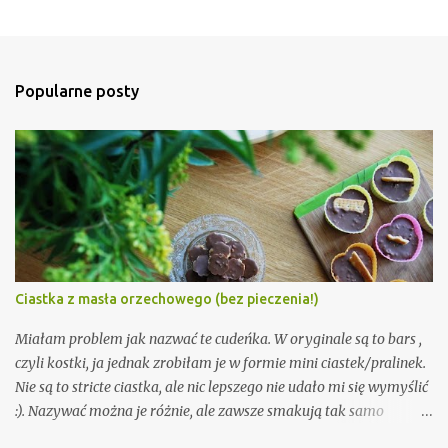
z
e
ś
l
i
Popularne posty
j
k
o
m
e
n
t
a
r
z
Ciastka z masła orzechowego (bez pieczenia!)
Miałam problem jak nazwać te cudeńka. W oryginale są to bars ,
czyli kostki, ja jednak zrobiłam je w formie mini ciastek/pralinek.
Nie są to stricte ciastka, ale nic lepszego nie udało mi się wymyślić
:). Nazywać można je różnie, ale zawsze smakują tak samo
nieziemsko. Trochę jak snickers, ale jednak maja swój własny