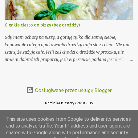
Cienkie ciasto do pizzy (bez drożdży)
Gdy mam ochotę na pizzę, a gotuję tylko dla samej siebie,
kupowanie całego opakowania drożdży mija się z celem. Nie ma
szans, że zużyję całe. Jeśli zaś chodzi o drożdże w proszku, nie
umiem dobrać ich proporcji, jeśli w przepisie podana jest ilość
normalnych drożdży. Dlatego, gdy w tamtym roku na blogu A
Beautiful Mess Laura opublikowała przepis na ciasto do pizzy bez
drożdży wiedziałam, że muszę go wypróbować! Lekko go
zmodyfikowałam i od tamtej pory robiłam go wielokrotnie (za
Obsługiwane przez usługę Blogger
każdym razem wychodzi świetnie).
Dominika Błaszczyk 2010-2019
This site uses cookies from Google to deliver its services
and to analyze traffic. Your IP address and user-agent are
shared with Google along with performance and security