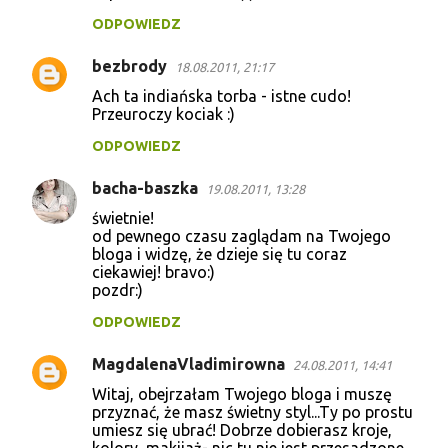
ODPOWIEDZ
bezbrody
18.08.2011, 21:17
Ach ta indiańska torba - istne cudo!
Przeuroczy kociak :)
ODPOWIEDZ
bacha-baszka
19.08.2011, 13:28
świetnie!
od pewnego czasu zaglądam na Twojego
bloga i widzę, że dzieje się tu coraz
ciekawiej! bravo:)
pozdr:)
ODPOWIEDZ
MagdalenaVladimirowna
24.08.2011, 14:41
Witaj, obejrzałam Twojego bloga i muszę
przyznać, że masz świetny styl...Ty po prostu
umiesz się ubrać! Dobrze dobierasz kroje,
kolory, makijaż- nic tu nie jest przesadzone,