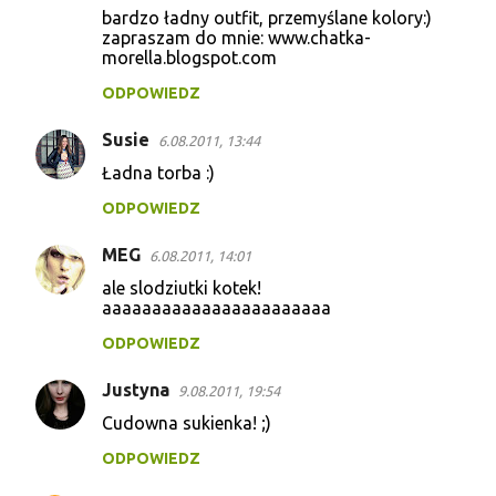
t
bardzo ładny outfit, przemyślane kolory:)
zapraszam do mnie: www.chatka-
a
morella.blogspot.com
r
ODPOWIEDZ
z
Susie
e
6.08.2011, 13:44
Ładna torba :)
ODPOWIEDZ
MEG
6.08.2011, 14:01
ale slodziutki kotek!
aaaaaaaaaaaaaaaaaaaaaaa
ODPOWIEDZ
Justyna
9.08.2011, 19:54
Cudowna sukienka! ;)
ODPOWIEDZ