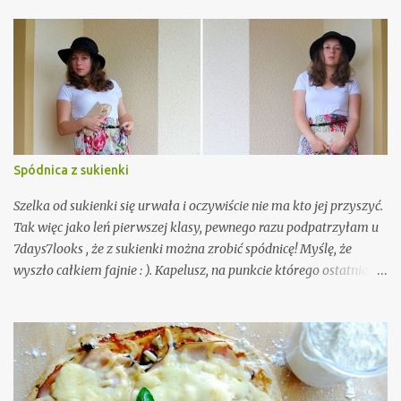
charakter. Są równocześnie słodkie, orzechowe, ale lekko słone.
Nie da się tego opisać, trzeba spróbować. Wystarczy 5 składników
i 10 minut czasu. A że przepis nie wymaga właściwie żadnych
umiejętności kulinarnych, ani nawet piekarnika, to musicie go
wypróbować!
Spódnica z sukienki
Szelka od sukienki się urwała i oczywiście nie ma kto jej przyszyć.
Tak więc jako leń pierwszej klasy, pewnego razu podpatrzyłam u
7days7looks , że z sukienki można zrobić spódnicę! Myślę, że
wyszło całkiem fajnie : ). Kapelusz, na punkcie którego ostatnio
mam manię (myślę, że jeszcze nikt nie zdążył tego zauważyć. Tak,
tak, to ironia).