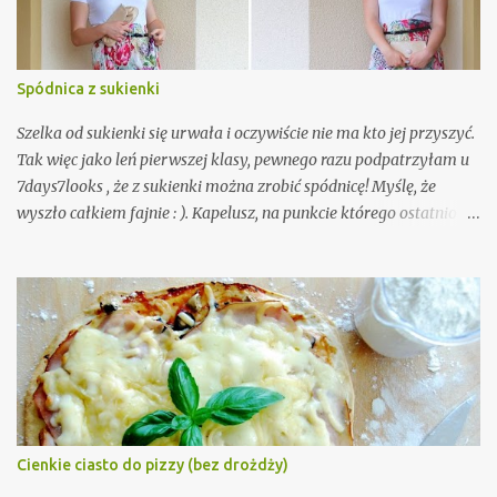
Spódnica z sukienki
Szelka od sukienki się urwała i oczywiście nie ma kto jej przyszyć.
Tak więc jako leń pierwszej klasy, pewnego razu podpatrzyłam u
7days7looks , że z sukienki można zrobić spódnicę! Myślę, że
wyszło całkiem fajnie : ). Kapelusz, na punkcie którego ostatnio
mam manię (myślę, że jeszcze nikt nie zdążył tego zauważyć. Tak,
tak, to ironia).
Cienkie ciasto do pizzy (bez drożdży)