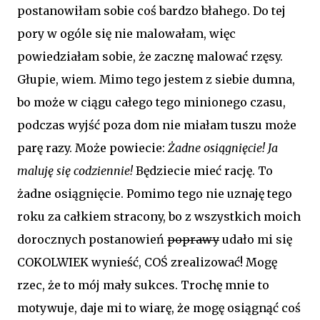
postanowiłam sobie coś bardzo błahego. Do tej
pory w ogóle się nie malowałam, więc
powiedziałam sobie, że zacznę malować rzęsy.
Głupie, wiem. Mimo tego jestem z siebie dumna,
bo może w ciągu całego tego minionego czasu,
podczas wyjść poza dom nie miałam tuszu może
parę razy. Może powiecie:
Żadne osiągnięcie! Ja
maluję się codziennie!
Będziecie mieć rację. To
żadne osiągnięcie. Pomimo tego nie uznaję tego
roku za całkiem stracony, bo z wszystkich moich
dorocznych postanowień
poprawy
udało mi się
COKOLWIEK wynieść, COŚ zrealizować!
Mogę
rzec, że to mój mały sukces. Trochę mnie to
motywuje, daje mi to wiarę, że mogę osiągnąć coś