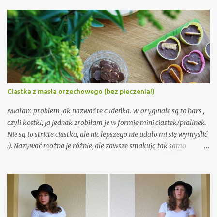
k
o
m
e
n
t
a
r
z
Ciastka z masła orzechowego (bez pieczenia!)
Miałam problem jak nazwać te cudeńka. W oryginale są to bars ,
czyli kostki, ja jednak zrobiłam je w formie mini ciastek/pralinek.
Nie są to stricte ciastka, ale nic lepszego nie udało mi się wymyślić
:). Nazywać można je różnie, ale zawsze smakują tak samo
nieziemsko. Trochę jak snickers, ale jednak maja swój własny
charakter. Są równocześnie słodkie, orzechowe, ale lekko słone.
Nie da się tego opisać, trzeba spróbować. Wystarczy 5 składników
i 10 minut czasu. A że przepis nie wymaga właściwie żadnych
umiejętności kulinarnych, ani nawet piekarnika, to musicie go
wypróbować!