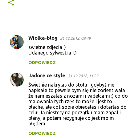
Wiolka-blog
31.12.2012, 09:49
K
swietne zdjecia :)
o
Udanego sylwestra :D
m
ODPOWIEDZ
e
Jadore ce style
n
31.12.2012, 11:22
t
Świetnie nakrylas do stołu i gdybyś nie
napisała to pewnie bym się nie zorientiwala
a
że namieszalas z nozami i widelcami :) co do
malowania tych rzęs to może i jest to
r
blache, ale coś sobie obiecalas i dotarlas do
z
celu! Ja niestety na początku mam zapał i
plany, a potem rezygnuje co jest moim
e
błędem.
ODPOWIEDZ