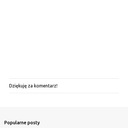
Dziękuję za komentarz!
P
r
z
e
ś
l
i
Popularne posty
j