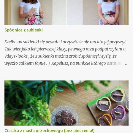
t
a
r
z
Spódnica z sukienki
Szelka od sukienki się urwała i oczywiście nie ma kto jej przyszyć.
Tak więc jako leń pierwszej klasy, pewnego razu podpatrzyłam u
7days7looks , że z sukienki można zrobić spódnicę! Myślę, że
wyszło całkiem fajnie : ). Kapelusz, na punkcie którego ostatnio
mam manię (myślę, że jeszcze nikt nie zdążył tego zauważyć. Tak,
tak, to ironia).
Ciastka z masła orzechowego (bez pieczenia!)