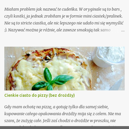
Miałam problem jak nazwać te cudeńka. W oryginale są to bars ,
czyli kostki, ja jednak zrobiłam je w formie mini ciastek/pralinek.
Nie są to stricte ciastka, ale nic lepszego nie udało mi się wymyślić
:). Nazywać można je różnie, ale zawsze smakują tak samo
nieziemsko. Trochę jak snickers, ale jednak maja swój własny
charakter. Są równocześnie słodkie, orzechowe, ale lekko słone.
Nie da się tego opisać, trzeba spróbować. Wystarczy 5 składników
i 10 minut czasu. A że przepis nie wymaga właściwie żadnych
umiejętności kulinarnych, ani nawet piekarnika, to musicie go
wypróbować!
Cienkie ciasto do pizzy (bez drożdży)
Gdy mam ochotę na pizzę, a gotuję tylko dla samej siebie,
kupowanie całego opakowania drożdży mija się z celem. Nie ma
szans, że zużyję całe. Jeśli zaś chodzi o drożdże w proszku, nie
umiem dobrać ich proporcji, jeśli w przepisie podana jest ilość