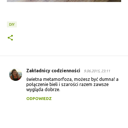
DIY
Zakładnicy codzienności
9.06.2015, 23:11
K
świetna metamorfoza, możesz być dumna! a
o
połączenie bieli i szarości razem zawsze
wygląda dobrze.
m
e
ODPOWIEDZ
n
t
a