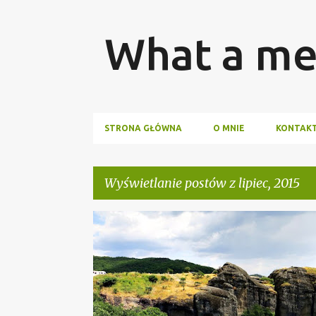
What a me
STRONA GŁÓWNA
O MNIE
KONTAK
Wyświetlanie postów z lipiec, 2015
P
PODRÓŻE
o
s
t
y