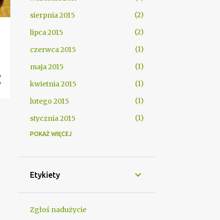
2
sierpnia 2015
2
lipca 2015
1
czerwca 2015
1
maja 2015
1
kwietnia 2015
1
lutego 2015
1
stycznia 2015
POKAŻ WIĘCEJ
1
grudnia 2014
1
listopada 2014
1
października 2014
Etykiety
1
września 2014
2
sierpnia 2014
Zgłoś nadużycie