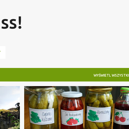
Przejdź do głównej zawartości
ss!
T
WYŚWIETL WSZYSTKI
DO POBRANIA