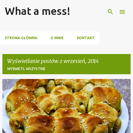
What a mess!
Przejdź do głównej zawartości
STRONA GŁÓWNA
O MNIE
KONTAKT
Wyświetlanie postów z wrzesień, 2014
WYŚWIETL WSZYSTKIE
P
o
s
t
y