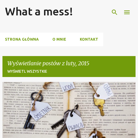
What a mess!
Przejdź do głównej zawartości
STRONA GŁÓWNA
O MNIE
KONTAKT
Wyświetlanie postów z luty, 2015
WYŚWIETL WSZYSTKIE
P
o
s
t
y