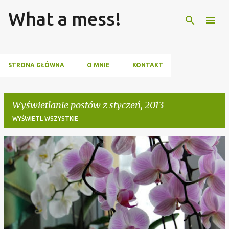
What a mess!
Przejdź do głównej zawartości
STRONA GŁÓWNA
O MNIE
KONTAKT
Wyświetlanie postów z styczeń, 2013
WYŚWIETL WSZYSTKIE
P
o
s
t
y