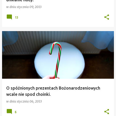
w dniu
stycznia 09, 2013
13
O spóźnionych prezentach Bożonarodzeniowych
wcale nie spod choinki.
w dniu
stycznia 06, 2013
6