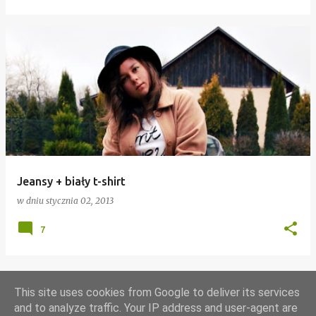
Jeansy + biały t-shirt
w dniu
stycznia 02, 2013
7
This site uses cookies from Google to deliver its services
WIĘCEJ POSTÓW
and to analyze traffic. Your IP address and user-agent are